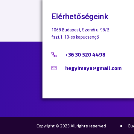
Elérhetőségeink
1068 Budapest, Szondi u. 98/B.
fszt.1. 10-es kapucsengő
+36 30 520 4498
hegyimaya@gmail.com
Copyright © 2023 All rights reserved
Bu