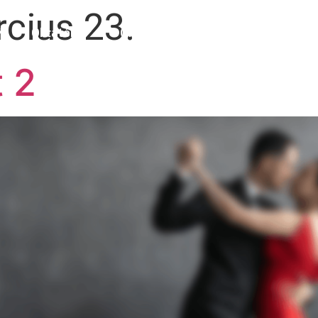
cius 23.
Oktatók
Órarend/Tanfolyamok
Ese
t 2