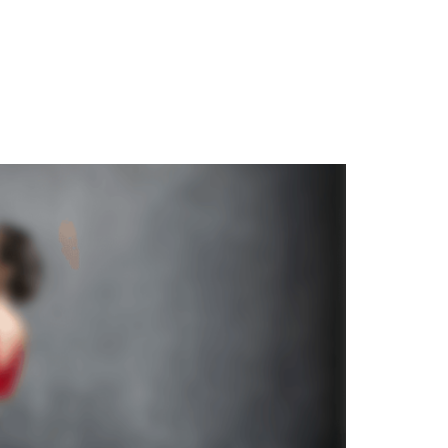
mények
Ruhák, cipők
Kapcsolat