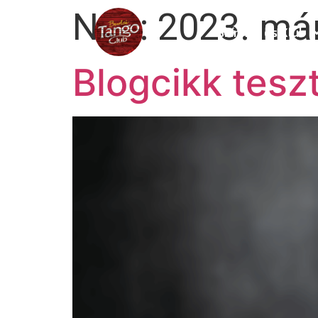
Nap:
2023. már
Színház és Klub
Blogcikk tesz